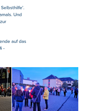
elbsthilfe'.
damals. Und
zur
ende auf das
4 -