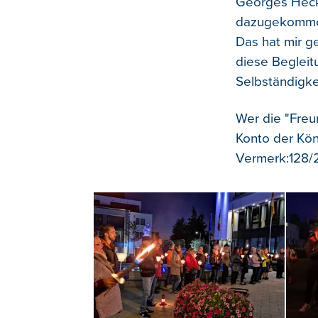
Georges Heck, 
dazugekommen.
Das hat mir g
diese Begleit
Selbständigkei
Wer die "Fre
Konto der Kö
Vermerk:128/