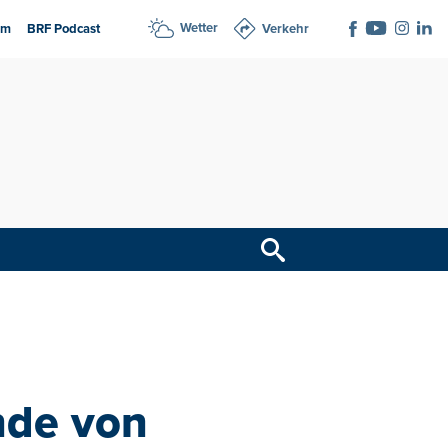
Wetter
am
BRF Podcast
Verkehr
unde von