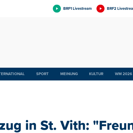
BRF1 Livestream
BRF2 Livestre
TERNATIONAL
SPORT
MEINUNG
KULTUR
WM 2026
zug in St. Vith: "Fre