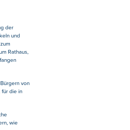
ug der
ckeln und
e zum
zum Rathaus,
pfangen
 Bürgern von
für die in
che
ern, wie