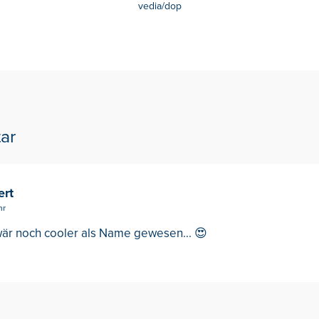
vedia/dop
ar
ert
hr
wär noch cooler als Name gewesen... 😍