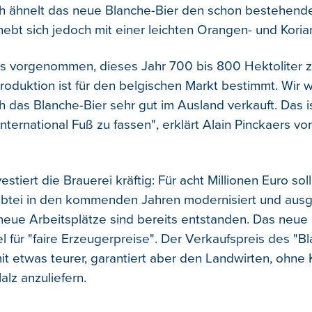
h ähnelt das neue Blanche-Bier den schon bestehend
hebt sich jedoch mit einer leichten Orangen- und Kori
s vorgenommen, dieses Jahr 700 bis 800 Hektoliter z
Produktion ist für den belgischen Markt bestimmt. Wir 
h das Blanche-Bier sehr gut im Ausland verkauft. Das is
nternational Fuß zu fassen", erklärt Alain Pinckaers vo
estiert die Brauerei kräftig: Für acht Millionen Euro soll
abtei in den kommenden Jahren modernisiert und aus
neue Arbeitsplätze sind bereits entstanden. Das neue
l für "faire Erzeugerpreise". Der Verkaufspreis des "B
mit etwas teurer, garantiert aber den Landwirten, ohne
lz anzuliefern.