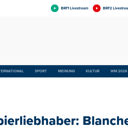
BRF1 Livestream
BRF2 Livestre
TERNATIONAL
SPORT
MEINUNG
KULTUR
WM 2026
ierliebhaber: Blanch