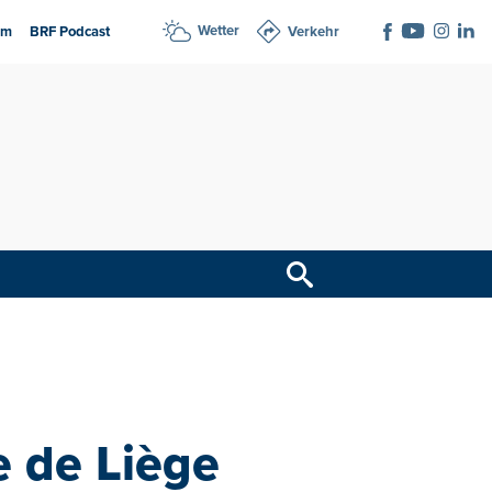
Wetter
am
BRF Podcast
Verkehr
e de Liège