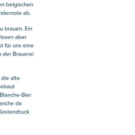
en belgischen
andernote ab.
u brauen. Ein
wissen aber
t für uns eine
n der Brauerei
 die alte
gebaut
 Blanche-Bier
lanche de
 Kostendruck