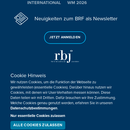
INTERNATIONAL
WM 2026
Neuigkeiten zum BRF als Newsletter
JETZT ANMELDEN
Cookie Hinweis
Sie haben noch Fragen oder Anmerkungen?
Wir nutzen Cookies, um die Funktion der Webseite zu
KONTAKTIEREN SIE UNS!
gewährleisten (essentielle Cookies). Darüber hinaus nutzen wir
Cookies, mit denen wir User-Verhalten messen können. Diese
Daten teilen wir mit Dritten. Dafür brauchen wir Ihre Zustimmung.
Impressum
Datenschutz
Kontakt
Barrierefreiheit
Welche Cookies genau genutzt werden, erfahren Sie in unseren
Cookie-Zustimmung anpassen
Datenschutzbestimmungen
.
Nur essentielle Cookies zulassen
Design, Konzept & Programmierung:
Pixelbar
&
Pavonet
ALLE COOKIES ZULASSEN
SERVICE
LIVESTREAM
PODCAST