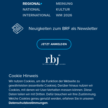
REGIONAL
MEINUNG
NATIONAL
KULTUR
INTERNATIONAL
WM 2026
Neuigkeiten zum BRF als Newsletter
JETZT ANMELDEN
Cookie Hinweis
Sie haben noch Fragen oder Anmerkungen?
Wir nutzen Cookies, um die Funktion der Webseite zu
KONTAKTIEREN SIE UNS!
gewährleisten (essentielle Cookies). Darüber hinaus nutzen wir
Cookies, mit denen wir User-Verhalten messen können. Diese
Daten teilen wir mit Dritten. Dafür brauchen wir Ihre Zustimmung.
Impressum
Datenschutz
Kontakt
Barrierefreiheit
Welche Cookies genau genutzt werden, erfahren Sie in unseren
Cookie-Zustimmung anpassen
Datenschutzbestimmungen
.