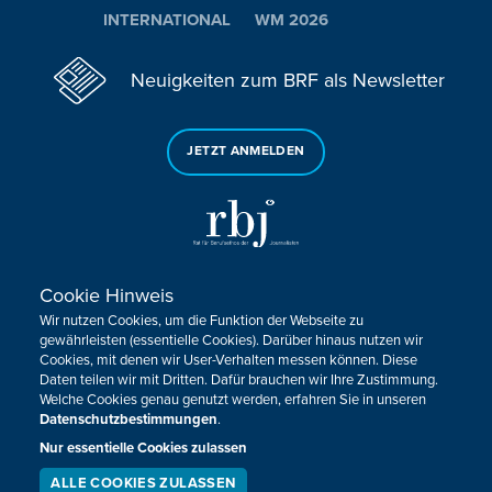
INTERNATIONAL
WM 2026
Neuigkeiten zum BRF als Newsletter
JETZT ANMELDEN
Cookie Hinweis
Sie haben noch Fragen oder Anmerkungen?
Wir nutzen Cookies, um die Funktion der Webseite zu
KONTAKTIEREN SIE UNS!
gewährleisten (essentielle Cookies). Darüber hinaus nutzen wir
Cookies, mit denen wir User-Verhalten messen können. Diese
Daten teilen wir mit Dritten. Dafür brauchen wir Ihre Zustimmung.
Impressum
Datenschutz
Kontakt
Barrierefreiheit
Welche Cookies genau genutzt werden, erfahren Sie in unseren
Cookie-Zustimmung anpassen
Datenschutzbestimmungen
.
Nur essentielle Cookies zulassen
Design, Konzept & Programmierung:
Pixelbar
&
Pavonet
ALLE COOKIES ZULASSEN