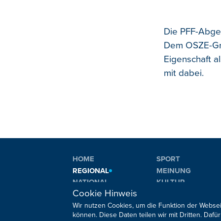
Die PFF-Abge
Dem OSZE-Grem
Eigenschaft a
mit dabei.
HOME
SPORT
REGIONAL
MEINUNG
NATIONAL
KULTUR
Cookie Hinweis
INTERNATIONAL
WM 2026
Wir nutzen Cookies, um die Funktion der Websei
können. Diese Daten teilen wir mit Dritten. Da