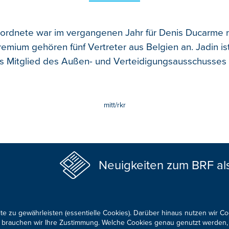
ordnete war im vergangenen Jahr für Denis Ducarme 
ium gehören fünf Vertreter aus Belgien an. Jadin ist 
ls Mitglied des Außen- und Verteidigungsausschusse
mitt/rkr
Neuigkeiten zum BRF al
te zu gewährleisten (essentielle Cookies). Darüber hinaus nutzen wir C
für brauchen wir Ihre Zustimmung. Welche Cookies genau genutzt werden,