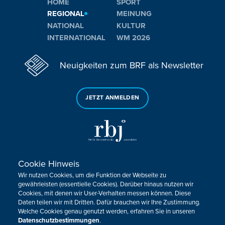
HOME
SPORT
REGIONAL
MEINUNG
NATIONAL
KULTUR
INTERNATIONAL
WM 2026
Neuigkeiten zum BRF als Newsletter
JETZT ANMELDEN
Cookie Hinweis
Sie haben noch Fragen oder Anmerkungen?
Wir nutzen Cookies, um die Funktion der Webseite zu
KONTAKTIEREN SIE UNS!
gewährleisten (essentielle Cookies). Darüber hinaus nutzen wir
Cookies, mit denen wir User-Verhalten messen können. Diese
Daten teilen wir mit Dritten. Dafür brauchen wir Ihre Zustimmung.
Impressum
Datenschutz
Kontakt
Barrierefreiheit
Welche Cookies genau genutzt werden, erfahren Sie in unseren
Cookie-Zustimmung anpassen
Datenschutzbestimmungen
.