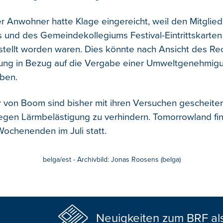
r Anwohner hatte Klage eingereicht, weil den Mitglie
es und des Gemeindekollegiums Festival-Eintrittskarten
tellt worden waren. Dies könnte nach Ansicht des Re
dung in Bezug auf die Vergabe einer Umweltgenehmig
aben.
von Boom sind bisher mit ihren Versuchen gescheiter
wegen Lärmbelästigung zu verhindern. Tomorrowland fi
Wochenenden im Juli statt.
belga/est - Archivbild: Jonas Roosens (belga)
Neuigkeiten zum BRF al