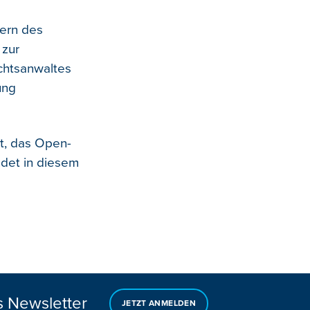
dern des
 zur
chtsanwaltes
ung
t, das Open-
ndet in diesem
s Newsletter
JETZT ANMELDEN