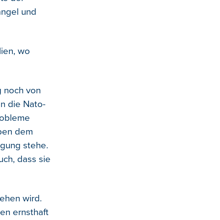
angel und
lien, wo
g noch von
an die Nato-
robleme
eben dem
ügung stehe.
uch, dass sie
gehen wird.
en ernsthaft