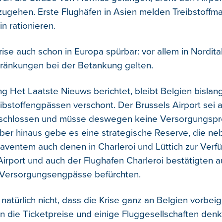
szugehen. Erste Flughäfen in Asien melden Treibstoffm
n rationieren.
rise auch schon in Europa spürbar: vor allem in Nordita
hränkungen bei der Betankung gelten.
ng Het Laatste Nieuws berichtet, bleibt Belgien bislan
ibstoffengpässen verschont. Der Brussels Airport sei 
eschlossen und müsse deswegen keine Versorgungsp
über hinaus gebe es eine strategische Reserve, die n
Zaventem auch denen in Charleroi und Lüttich zur Verf
Airport und auch der Flughafen Charleroi bestätigten a
 Versorgungsengpässe befürchten.
natürlich nicht, dass die Krise ganz an Belgien vorbei
en die Ticketpreise und einige Fluggesellschaften denk