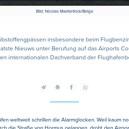
Bild: Nicolas Maeterlinck/Belga
eibstoffengpässen insbesondere beim Flugbenzin 
atste Nieuws unter Berufung auf das Airports Coun
en internationalen Dachverband der Flughafenbe
fen weltweit schrillen die Alarmglocken. Weil kaum no
rch die Straße von Hormus gelangen, droht den Airpor