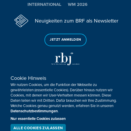
INTERNATIONAL
WM 2026
Neuigkeiten zum BRF als Newsletter
JETZT ANMELDEN
Cookie Hinweis
Sie haben noch Fragen oder Anmerkungen?
Wir nutzen Cookies, um die Funktion der Webseite zu
KONTAKTIEREN SIE UNS!
gewährleisten (essentielle Cookies). Darüber hinaus nutzen wir
Cookies, mit denen wir User-Verhalten messen können. Diese
Daten teilen wir mit Dritten. Dafür brauchen wir Ihre Zustimmung.
Impressum
Datenschutz
Kontakt
Barrierefreiheit
Welche Cookies genau genutzt werden, erfahren Sie in unseren
Cookie-Zustimmung anpassen
Datenschutzbestimmungen
.
Nur essentielle Cookies zulassen
Design, Konzept & Programmierung:
Pixelbar
&
Pavonet
ALLE COOKIES ZULASSEN