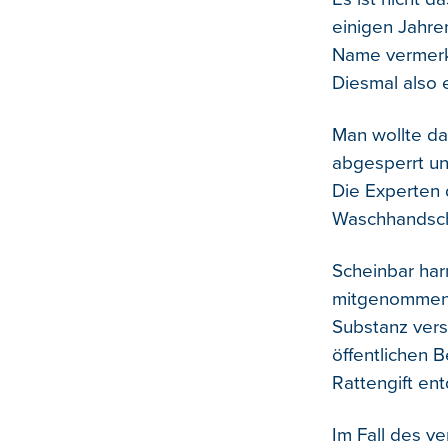
einigen Jahre
Name vermerk
Diesmal also 
Man wollte da
abgesperrt un
Die Experten 
Waschhandsch
Scheinbar har
mitgenommen. 
Substanz verse
öffentlichen 
Rattengift ent
Im Fall des v