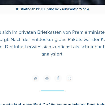
Illustrationsbild: © BrianAJackson/PantherMedia
 sich im privaten Briefkasten von Premierminist
orgt. Nach der Entdeckung des Pakets war der 
 Der Inhalt erwies sich zunächst als scheinbar 
analysiert.
das erste Mal, dass Bart De Wever verdächtige Post be