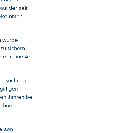
auf der sein
bekommen.
n wurde
zu sichern.
izei eine Art
tersuchung
giftigen
ten Jahren bei
schon
erson