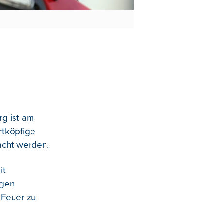
rg ist am
rtköpfige
acht werden.
it
ngen
 Feuer zu