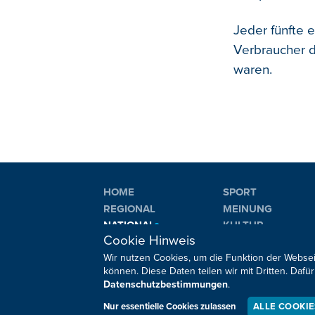
Jeder fünfte e
Verbraucher d
waren.
HOME
SPORT
REGIONAL
MEINUNG
NATIONAL
KULTUR
Cookie Hinweis
INTERNATIONAL
WM 2026
Wir nutzen Cookies, um die Funktion der Websei
können. Diese Daten teilen wir mit Dritten. Da
Datenschutzbestimmungen
.
Sie haben noch Fragen oder Anmerkungen?
Nur essentielle Cookies zulassen
ALLE COOKI