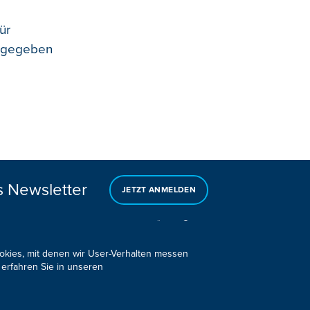
ür
angegeben
s Newsletter
JETZT ANMELDEN
ookies, mit denen wir User-Verhalten messen
 erfahren Sie in unseren