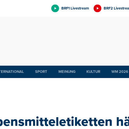
BRF1 Livestream
BRF2 Livestre
TERNATIONAL
SPORT
MEINUNG
KULTUR
WM 2026
bensmitteletiketten hä