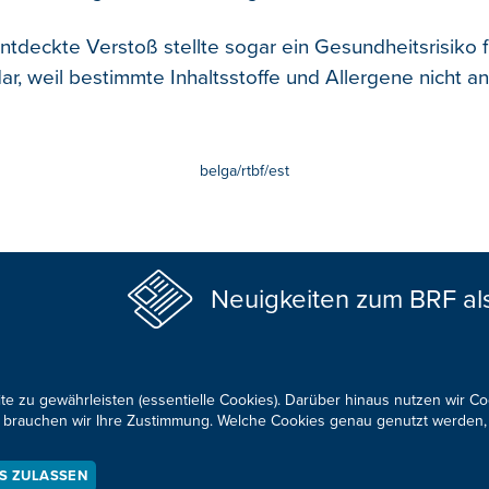
ntdeckte Verstoß stellte sogar ein Gesundheitsrisiko f
ar, weil bestimmte Inhaltsstoffe und Allergene nicht 
belga/rtbf/est
Neuigkeiten zum BRF al
te zu gewährleisten (essentielle Cookies). Darüber hinaus nutzen wir C
für brauchen wir Ihre Zustimmung. Welche Cookies genau genutzt werden,
KONTAKTIEREN SIE UNS!
ES ZULASSEN