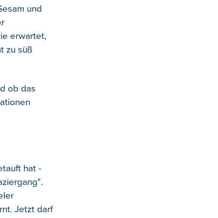
, Sesam und
er
ie erwartet,
ht zu süß
nd ob das
eationen
tauft hat -
aziergang".
eler
nt. Jetzt darf