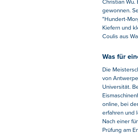
Christian Wu.
gewonnen. Sei
"Hundert-Morg
Kiefern und k
Coulis aus Wa
Was für ein
Die Meistersc
von Antwerpen
Universität. B
Eismaschinenh
online, bei d
erfahren und l
Nach einer fü
Prüfung am End