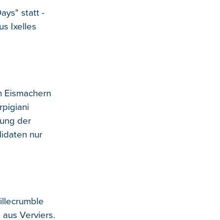
ays" statt -
us Ixelles
en Eismachern
pigiani
lung der
didaten nur
illecrumble
 aus Verviers.