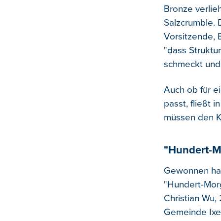
Bronze verlie
Salzcrumble. D
Vorsitzende, 
"dass Struktu
schmeckt und 
Auch ob für e
passt, fließt 
müssen den K
"Hundert-M
Gewonnen hat e
"Hundert-Morg
Christian Wu, 
Gemeinde Ixell