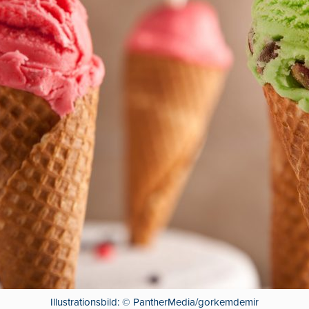
Illustrationsbild: © PantherMedia/gorkemdemir