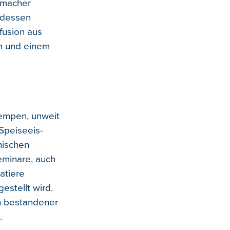
ismacher
 dessen
fusion aus
en und einem
Kempen, unweit
 Speiseeis-
enischen
eminare, auch
atiere
estellt wird.
ch bestandener
.