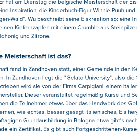
 Er hat am Dienstag die belgische Meisterschaft der E
ne Inspiration: die Kinderbuch-Figur Winnie Puuh und
en-Wald". Wu beschreibt seine Eiskreation so: eine In
leinen Kiefernzapfen mit einem Crumble aus Steinpilz
ldhonig und Zitrone.
e Meisterschaft ist das?
haft fand in Zandhoven statt, einer Gemeinde in den 
. In Zandhoven liegt die "Gelato University", also die
etrieben wird sie von der Firma Carpigiani, einem itali
ersteller. Dieser veranstaltet regelmäßig Kurse und S
enen die Teilnehmer etwas über das Handwerk des Gel
ernen, wie echtes, besser gesagt italienisches, Eis herg
nftägigen Grundausbildung in Bologna etwa gibt's na
e ein Zertifikat. Es gibt auch Fortgeschrittenen-Kurse