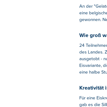
An der "Gelato
eine belgische
gewonnen. Neb
Wie groß w
24 Teilnehmer
des Landes. Z
ausgetobt - n
Eisvariante, 
eine halbe St
Kreativität 
Für eine Eiskr
gab es die Sil