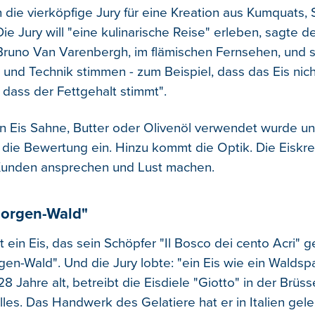
h die vierköpfige Jury für eine Kreation aus Kumquats
ie Jury will "eine kulinarische Reise" erleben, sagte d
Bruno Van Varenbergh, im flämischen Fernsehen, und s
r und Technik stimmen - zum Beispiel, dass das Eis nic
dass der Fettgehalt stimmt".
in Eis Sahne, Butter oder Olivenöl verwendet wurde u
in die Bewertung ein. Hinzu kommt die Optik. Die Eiskr
unden ansprechen und Lust machen.
orgen-Wald"
in Eis, das sein Schöpfer "Il Bosco dei cento Acri" ge
en-Wald". Und die Jury lobte: "ein Eis wie ein Waldsp
28 Jahre alt, betreibt die Eisdiele "Giotto" in der Brüss
es. Das Handwerk des Gelatiere hat er in Italien geler