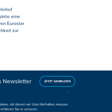
ahnhof
gäste eine
von Eurostar
chkeit zur
s Newsletter
JETZT ANMELDEN
ookies, mit denen wir User-Verhalten messen
 erfahren Sie in unseren