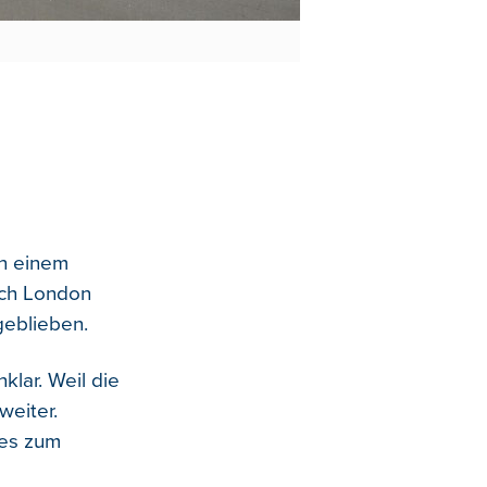
in einem
ach London
geblieben.
klar. Weil die
weiter.
zes zum