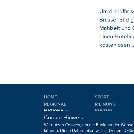
Um drei Uhr s
Brüssel-Süd g
Mahlzeit und 
einen Hotelauf
kostenlosen 
HOME
SPORT
REGIONAL
MEINUNG
NATIONAL
KULTUR
Cookie Hinweis
INTERNATIONAL
WM 2026
Wir nutzen Cookies, um die Funktion der Websei
können. Diese Daten teilen wir mit Dritten. Da