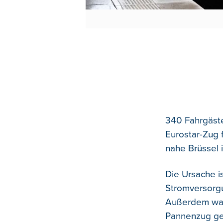
340 Fahrgäst
Eurostar-Zug
nahe Brüssel
Die Ursache i
Stromversorgun
Außerdem war
Pannenzug g