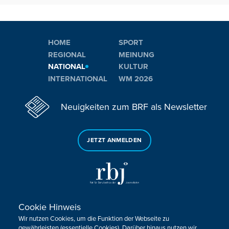
HOME
SPORT
REGIONAL
MEINUNG
NATIONAL
KULTUR
INTERNATIONAL
WM 2026
Neuigkeiten zum BRF als Newsletter
JETZT ANMELDEN
Cookie Hinweis
Sie haben noch Fragen oder Anmerkungen?
Wir nutzen Cookies, um die Funktion der Webseite zu
KONTAKTIEREN SIE UNS!
gewährleisten (essentielle Cookies). Darüber hinaus nutzen wir