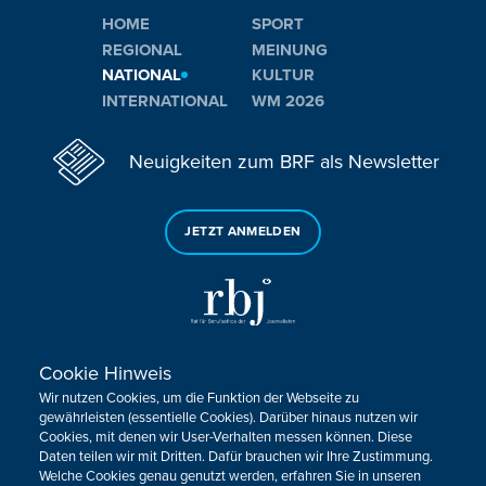
HOME
SPORT
REGIONAL
MEINUNG
NATIONAL
KULTUR
INTERNATIONAL
WM 2026
Neuigkeiten zum BRF als Newsletter
JETZT ANMELDEN
Cookie Hinweis
Sie haben noch Fragen oder Anmerkungen?
Wir nutzen Cookies, um die Funktion der Webseite zu
KONTAKTIEREN SIE UNS!
gewährleisten (essentielle Cookies). Darüber hinaus nutzen wir
Cookies, mit denen wir User-Verhalten messen können. Diese
Daten teilen wir mit Dritten. Dafür brauchen wir Ihre Zustimmung.
Impressum
Datenschutz
Kontakt
Barrierefreiheit
Welche Cookies genau genutzt werden, erfahren Sie in unseren