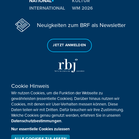
NATIONAL
KULTUR
INTERNATIONAL
WM 2026
Neuigkeiten zum BRF als Newsletter
JETZT ANMELDEN
Cookie Hinweis
Sie haben noch Fragen oder Anmerkungen?
Wir nutzen Cookies, um die Funktion der Webseite zu
KONTAKTIEREN SIE UNS!
gewährleisten (essentielle Cookies). Darüber hinaus nutzen wir
Cookies, mit denen wir User-Verhalten messen können. Diese
Daten teilen wir mit Dritten. Dafür brauchen wir Ihre Zustimmung.
Impressum
Datenschutz
Kontakt
Barrierefreiheit
Welche Cookies genau genutzt werden, erfahren Sie in unseren
Cookie-Zustimmung anpassen
Datenschutzbestimmungen
.
Nur essentielle Cookies zulassen
Design, Konzept & Programmierung:
Pixelbar
&
Pavonet