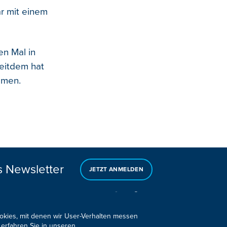
r mit einem
n Mal in
Seitdem hat
mmen.
s Newsletter
JETZT ANMELDEN
ookies, mit denen wir User-Verhalten messen
 erfahren Sie in unseren