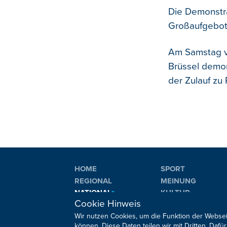
Die Demonstra
Großaufgebot 
Am Samstag v
Brüssel demon
der Zulauf zu
HOME
SPORT
REGIONAL
MEINUNG
NATIONAL
KULTUR
Cookie Hinweis
INTERNATIONAL
WM 2026
Wir nutzen Cookies, um die Funktion der Websei
können. Diese Daten teilen wir mit Dritten. Da