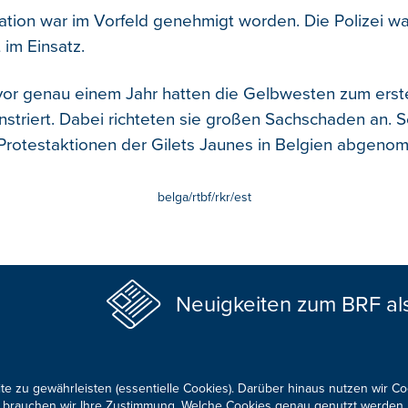
tion war im Vorfeld genehmigt worden. Die Polizei wa
im Einsatz.
or genau einem Jahr hatten die Gelbwesten zum erste
striert. Dabei richteten sie großen Sachschaden an. 
 Protestaktionen der Gilets Jaunes in Belgien abgeno
belga/rtbf/rkr/est
Neuigkeiten zum BRF al
te zu gewährleisten (essentielle Cookies). Darüber hinaus nutzen wir C
für brauchen wir Ihre Zustimmung. Welche Cookies genau genutzt werden,