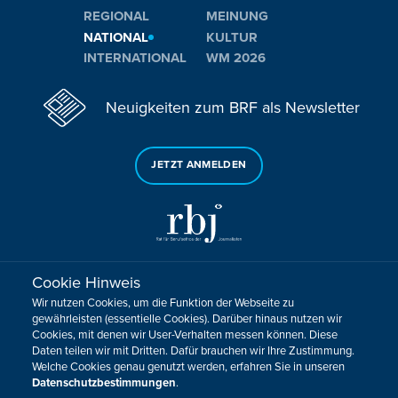
REGIONAL
MEINUNG
NATIONAL
KULTUR
INTERNATIONAL
WM 2026
Neuigkeiten zum BRF als Newsletter
JETZT ANMELDEN
Cookie Hinweis
Sie haben noch Fragen oder Anmerkungen?
Wir nutzen Cookies, um die Funktion der Webseite zu
KONTAKTIEREN SIE UNS!
gewährleisten (essentielle Cookies). Darüber hinaus nutzen wir
Cookies, mit denen wir User-Verhalten messen können. Diese
Daten teilen wir mit Dritten. Dafür brauchen wir Ihre Zustimmung.
Impressum
Datenschutz
Kontakt
Barrierefreiheit
Welche Cookies genau genutzt werden, erfahren Sie in unseren
Cookie-Zustimmung anpassen
Datenschutzbestimmungen
.