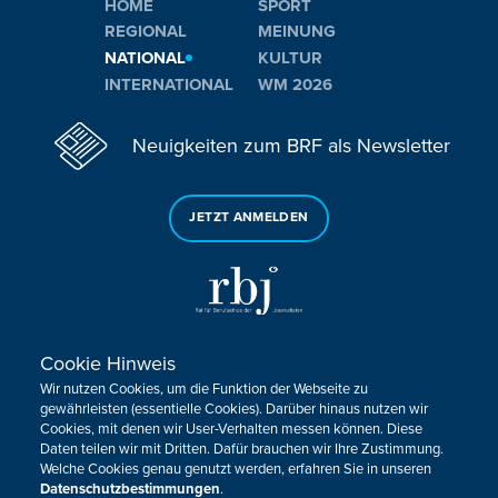
HOME
SPORT
REGIONAL
MEINUNG
NATIONAL
KULTUR
INTERNATIONAL
WM 2026
Neuigkeiten zum BRF als Newsletter
JETZT ANMELDEN
Cookie Hinweis
Sie haben noch Fragen oder Anmerkungen?
Wir nutzen Cookies, um die Funktion der Webseite zu
KONTAKTIEREN SIE UNS!
gewährleisten (essentielle Cookies). Darüber hinaus nutzen wir
Cookies, mit denen wir User-Verhalten messen können. Diese
Daten teilen wir mit Dritten. Dafür brauchen wir Ihre Zustimmung.
Impressum
Datenschutz
Kontakt
Barrierefreiheit
Welche Cookies genau genutzt werden, erfahren Sie in unseren
Cookie-Zustimmung anpassen
Datenschutzbestimmungen
.