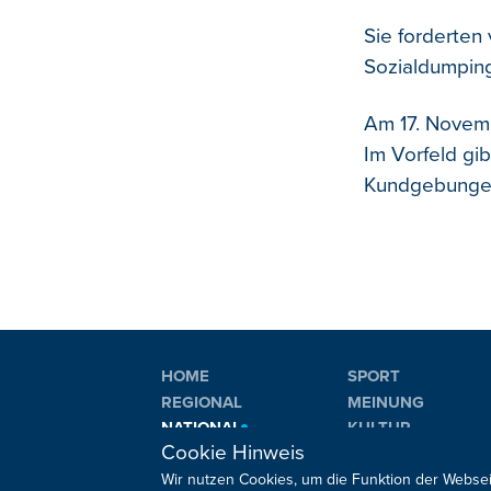
Sie forderten
Sozialdumping
Am 17. Novemb
Im Vorfeld gi
Kundgebungen,
HOME
SPORT
REGIONAL
MEINUNG
NATIONAL
KULTUR
Cookie Hinweis
INTERNATIONAL
WM 2026
Wir nutzen Cookies, um die Funktion der Websei