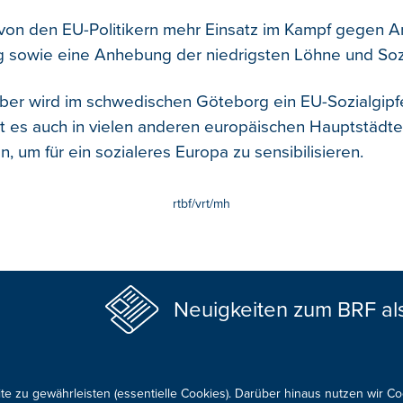
 von den EU-Politikern mehr Einsatz im Kampf gegen 
 sowie eine Anhebung der niedrigsten Löhne und Sozi
er wird im schwedischen Göteborg ein EU-Sozialgipfel
bt es auch in vielen anderen europäischen Hauptstädt
 um für ein sozialeres Europa zu sensibilisieren.
rtbf/vrt/mh
Neuigkeiten zum BRF al
te zu gewährleisten (essentielle Cookies). Darüber hinaus nutzen wir C