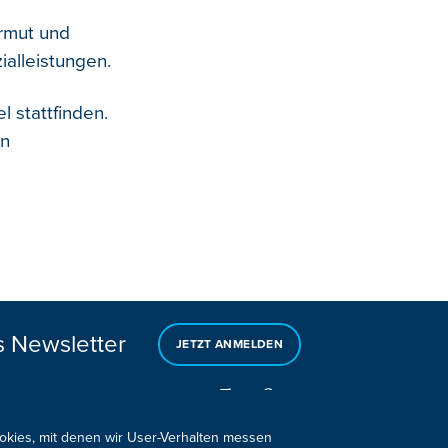
Armut und
alleistungen.
 stattfinden.
en
s Newsletter
JETZT ANMELDEN
ookies, mit denen wir User-Verhalten messen