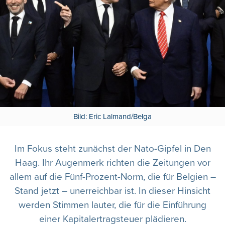
Bild: Eric Lalmand/Belga
Im Fokus steht zunächst der Nato-Gipfel in Den
Haag. Ihr Augenmerk richten die Zeitungen vor
allem auf die Fünf-Prozent-Norm, die für Belgien –
Stand jetzt – unerreichbar ist. In dieser Hinsicht
werden Stimmen lauter, die für die Einführung
einer Kapitalertragsteuer plädieren.