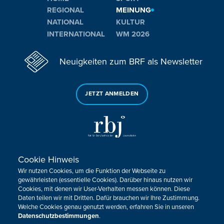
REGIONAL
MEINUNG
NATIONAL
KULTUR
INTERNATIONAL
WM 2026
Neuigkeiten zum BRF als Newsletter
JETZT ANMELDEN
Cookie Hinweis
Sie haben noch Fragen oder Anmerkungen?
Wir nutzen Cookies, um die Funktion der Webseite zu
KONTAKTIEREN SIE UNS!
gewährleisten (essentielle Cookies). Darüber hinaus nutzen wir
Cookies, mit denen wir User-Verhalten messen können. Diese
Daten teilen wir mit Dritten. Dafür brauchen wir Ihre Zustimmung.
Impressum
Datenschutz
Kontakt
Barrierefreiheit
Welche Cookies genau genutzt werden, erfahren Sie in unseren
Cookie-Zustimmung anpassen
Datenschutzbestimmungen
.