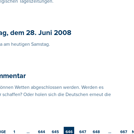
belgischen Tageszeitungen.
ag, dem 28. Juni 2008
ema am heutigen Samstag.
ommentar
 können Wetten abgeschlossen werden. Werden es
r schaffen? Oder holen sich die Deutschen erneut die
IGE
1
…
644
645
646
647
648
…
667