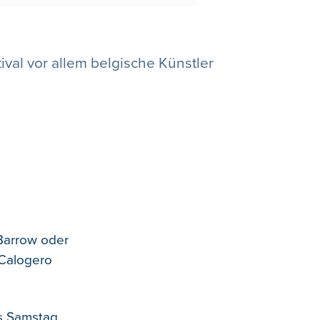
val vor allem belgische Künstler
Barrow oder
 Calogero
is Samstag