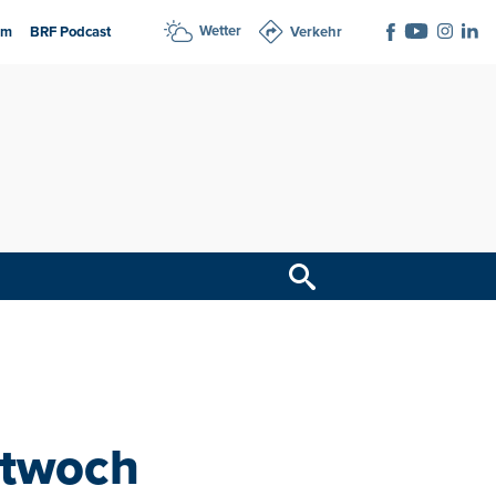
Wetter
am
BRF Podcast
Verkehr
ttwoch