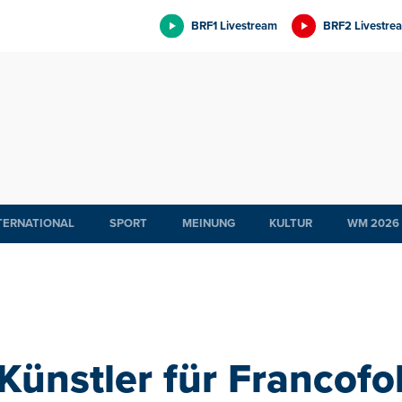
BRF1 Livestream
BRF2 Livestre
TERNATIONAL
SPORT
MEINUNG
KULTUR
WM 2026
ünstler für Francofo