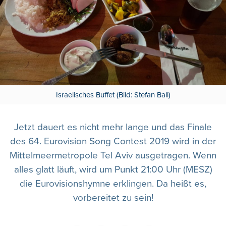
Israelisches Buffet (Bild: Stefan Ball)
Jetzt dauert es nicht mehr lange und das Finale
des 64. Eurovision Song Contest 2019 wird in der
Mittelmeermetropole Tel Aviv ausgetragen. Wenn
alles glatt läuft, wird um Punkt 21:00 Uhr (MESZ)
die Eurovisionshymne erklingen. Da heißt es,
vorbereitet zu sein!