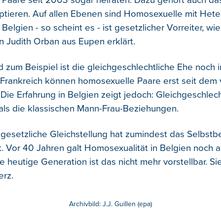
Paare seit 2003 sogar heiraten. Dazu gehört auch da
ptieren. Auf allen Ebenen sind Homosexuelle mit Hete
 Belgien - so scheint es - ist gesetzlicher Vorreiter, wie
n Judith Orban aus Eupen erklärt.
d zum Beispiel ist die gleichgeschlechtliche Ehe noch
 Frankreich können homosexuelle Paare erst seit de
 Die Erfahrung in Belgien zeigt jedoch: Gleichgeschlec
 als die klassischen Mann-Frau-Beziehungen.
ie gesetzliche Gleichstellung hat zumindest das Selbst
t. Vor 40 Jahren galt Homosexualität in Belgien noch a
die heutige Generation ist das nicht mehr vorstellbar. S
erz.
Archivbild: J.J. Guillen (epa)