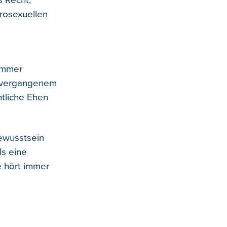
s Recht,
rosexuellen
 immer
m vergangenem
htliche Ehen
bewusstsein
ls eine
ie hört immer