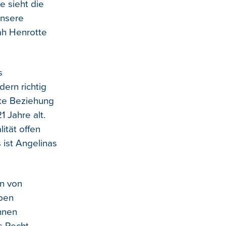
e sieht die
Unsere
ah Henrotte
s
dern richtig
ste Beziehung
1 Jahre alt.
ität offen
s ist Angelinas
n von
sben
nnen