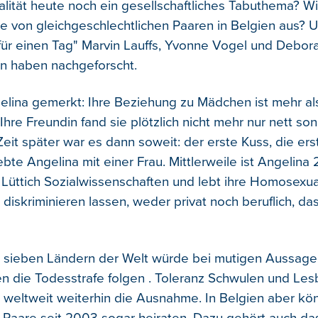
lität heute noch ein gesellschaftliches Tabuthema? Wi
ge von gleichgeschlechtlichen Paaren in Belgien aus? 
 für einen Tag" Marvin Lauffs, Yvonne Vogel und Debor
n haben nachgeforscht.
gelina gemerkt: Ihre Beziehung zu Mädchen ist mehr al
Ihre Freundin fand sie plötzlich nicht mehr nur nett son
Zeit später war es dann soweit: der erste Kuss, die er
lebte Angelina mit einer Frau. Mittlerweile ist Angelina 2
n Lüttich Sozialwissenschaften und lebt ihre Homosexual
t diskriminieren lassen, weder privat noch beruflich, da
s sieben Ländern der Welt würde bei mutigen Aussage
 die Todesstrafe folgen . Toleranz Schwulen und Le
 weltweit weiterhin die Ausnahme. In Belgien aber kö