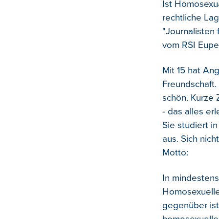
Ist Homosexua
rechtliche La
"Journalisten
vom RSI Eupe
Mit 15 hat An
Freundschaft. 
schön. Kurze 
- das alles er
Sie studiert i
aus. Sich nich
Motto:
In mindesten
Homosexuellen
gegenüber ist