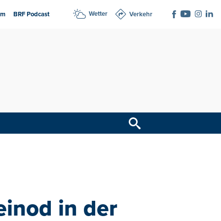
Wetter
am
BRF Podcast
Verkehr
einod in der