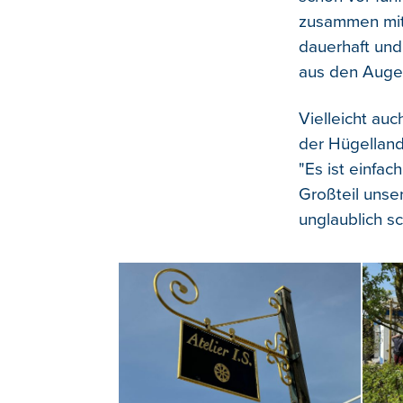
zusammen mit 
dauerhaft und
aus den Augen
Vielleicht auc
der Hügelland
"Es ist einfac
Großteil unse
unglaublich s