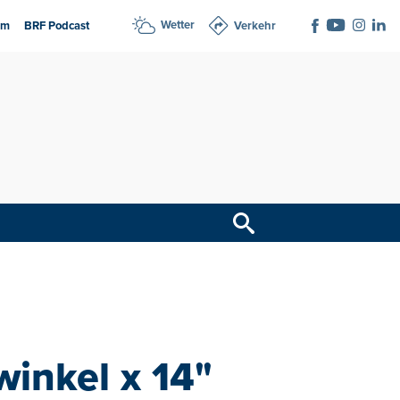
Wetter
am
BRF Podcast
Verkehr
winkel x 14"