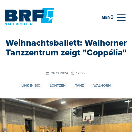
MENÜ
Weihnachtsballett: Walhorner
Tanzzentrum zeigt "Coppélia"
26.11.2024
12:06
LINK IN BIO
LONTZEN
TANZ
WALHORN