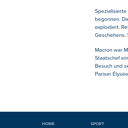
Spezialisiert
begonnen. Di
explodiert. 
Geschehens. S
Macron war Mo
Staatschef ei
Besuch und se
Pariser Élysée
HOME
SPORT