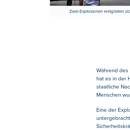
Zwei Explosionen ereigneten sic
Während des 
hat es in der
staatliche Na
Menschen wurde
Eine der Expl
untergebracht
Sicherheitskr