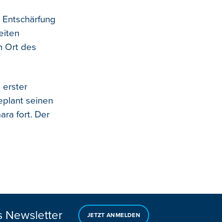
r Entschärfung
eiten
m Ort des
 erster
eplant seinen
ra fort. Der
s Newsletter
JETZT ANMELDEN