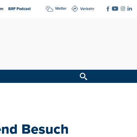
Wetter
am
BRF Podcast
Verkehr
end Besuch