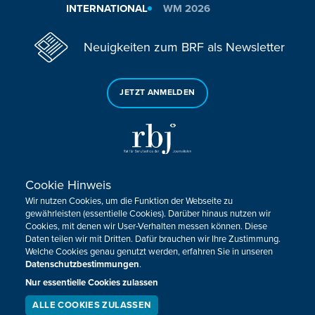
INTERNATIONAL
WM 2026
Neuigkeiten zum BRF als Newsletter
JETZT ANMELDEN
Cookie Hinweis
Sie haben noch Fragen oder Anmerkungen?
Wir nutzen Cookies, um die Funktion der Webseite zu
KONTAKTIEREN SIE UNS!
gewährleisten (essentielle Cookies). Darüber hinaus nutzen wir
Cookies, mit denen wir User-Verhalten messen können. Diese
Daten teilen wir mit Dritten. Dafür brauchen wir Ihre Zustimmung.
Impressum
Datenschutz
Kontakt
Barrierefreiheit
Welche Cookies genau genutzt werden, erfahren Sie in unseren
Cookie-Zustimmung anpassen
Datenschutzbestimmungen
.
Nur essentielle Cookies zulassen
Design, Konzept & Programmierung:
Pixelbar
&
Pavonet
ALLE COOKIES ZULASSEN
SERVICE
LIVESTREAM
PODCAST