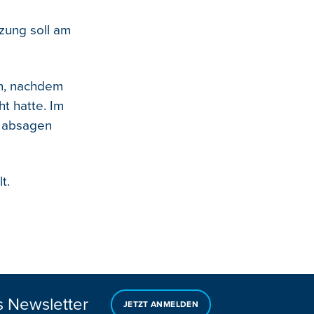
zung soll am
en, nachdem
t hatte. Im
n absagen
t.
s Newsletter
JETZT ANMELDEN