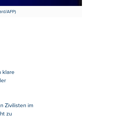
lard/AFP)
 klare
der
 Zivilisten im
ht zu