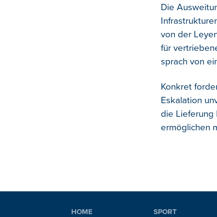
Die Ausweitung
Infrastruktur
von der Leyen
für vertrieben
sprach von ei
Konkret forder
Eskalation un
die Lieferung 
ermöglichen 
HOME
SPORT