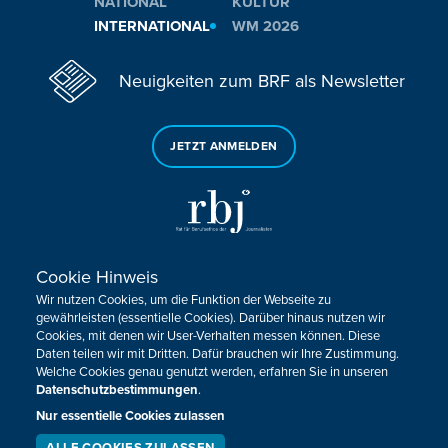
NATIONAL
KULTUR
INTERNATIONAL
WM 2026
Neuigkeiten zum BRF als Newsletter
JETZT ANMELDEN
Cookie Hinweis
Sie haben noch Fragen oder Anmerkungen?
Wir nutzen Cookies, um die Funktion der Webseite zu
KONTAKTIEREN SIE UNS!
gewährleisten (essentielle Cookies). Darüber hinaus nutzen wir
Cookies, mit denen wir User-Verhalten messen können. Diese
Daten teilen wir mit Dritten. Dafür brauchen wir Ihre Zustimmung.
Impressum
Datenschutz
Kontakt
Barrierefreiheit
Welche Cookies genau genutzt werden, erfahren Sie in unseren
Cookie-Zustimmung anpassen
Datenschutzbestimmungen
.
Nur essentielle Cookies zulassen
Design, Konzept & Programmierung:
Pixelbar
&
Pavonet