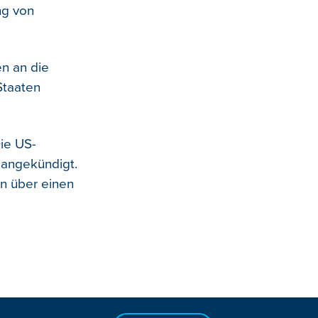
ng von
n an die
Staaten
ie US-
 angekündigt.
n über einen