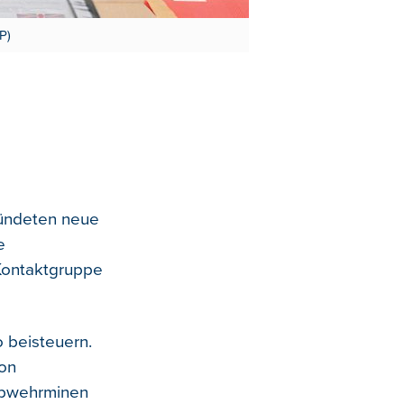
P)
bündeten neue
e
-Kontaktgruppe
o beisteuern.
von
abwehrminen