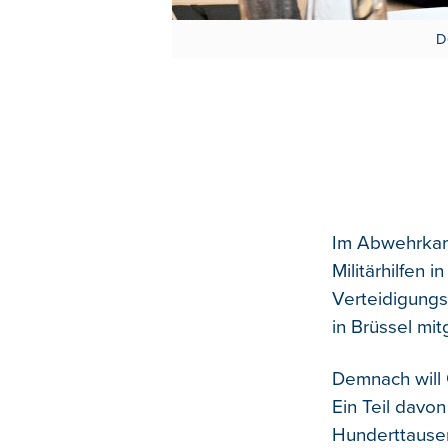
D
Im Abwehrkam
Militärhilfen 
Verteidigungs
in Brüssel mitg
Demnach will 
Ein Teil davo
Hunderttause