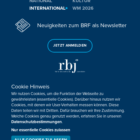
NATIONAL
KULTUR
INTERNATIONAL
WM 2026
Neuigkeiten zum BRF als Newsletter
JETZT ANMELDEN
Cookie Hinweis
Sie haben noch Fragen oder Anmerkungen?
Wir nutzen Cookies, um die Funktion der Webseite zu
KONTAKTIEREN SIE UNS!
gewährleisten (essentielle Cookies). Darüber hinaus nutzen wir
Cookies, mit denen wir User-Verhalten messen können. Diese
Daten teilen wir mit Dritten. Dafür brauchen wir Ihre Zustimmung.
Impressum
Datenschutz
Kontakt
Barrierefreiheit
Welche Cookies genau genutzt werden, erfahren Sie in unseren
Cookie-Zustimmung anpassen
Datenschutzbestimmungen
.
Nur essentielle Cookies zulassen
Design, Konzept & Programmierung:
Pixelbar
&
Pavonet