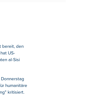
 bereit, den
hat US-
en al-Sisi
m Donnerstag
für humanitäre
" kritisiert.