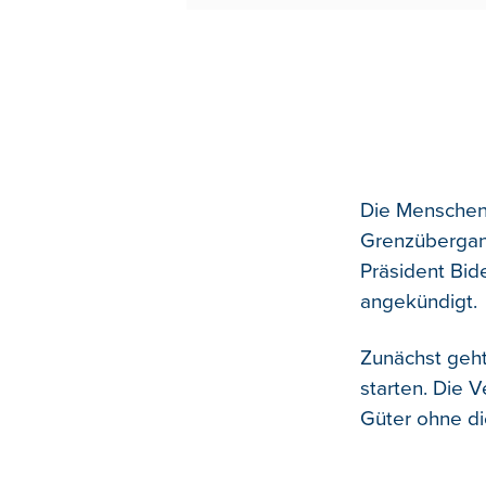
Die Menschen 
Grenzübergang
Präsident Bid
angekündigt.
Zunächst geh
starten. Die V
Güter ohne die