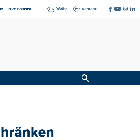
Wetter
am
BRF Podcast
Verkehr
chränken