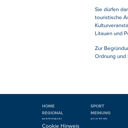
Sie dürfen dan
touristische 
Kulturveransta
Litauen und 
Zur Begründun
Ordnung und S
HOME
SPORT
REGIONAL
MEINUNG
NATIONAL
KULTUR
Cookie Hinweis
INTERNATIONAL
WM 2026