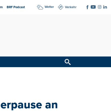
Wetter
am
BRF Podcast
Verkehr
uerpause an