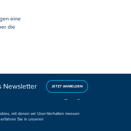
gen eine
ber die
s Newsletter
JETZT ANMELDEN
ookies, mit denen wir User-Verhalten messen
 erfahren Sie in unseren