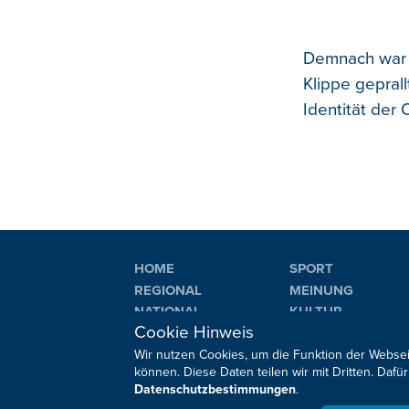
Demnach war 
Klippe gepral
Identität der 
HOME
SPORT
REGIONAL
MEINUNG
NATIONAL
KULTUR
Cookie Hinweis
INTERNATIONAL
WM 2026
Wir nutzen Cookies, um die Funktion der Websei
können. Diese Daten teilen wir mit Dritten. Da
Datenschutzbestimmungen
.
Sie haben noch Fragen oder Anmerkungen?