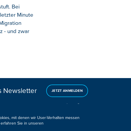
uft. Bei
letzter Minute
Migration
z - und zwar
s Newsletter
JETZT ANMELDEN
ookies, mit denen wir User-Verhalten messen
 erfahren Sie in unseren