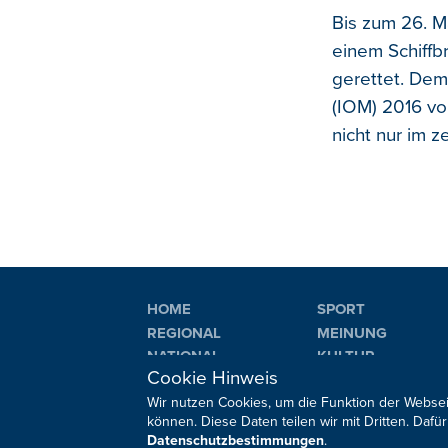
Bis zum 26. M
einem Schiffb
gerettet. Dem
(IOM) 2016 vo
nicht nur im z
HOME
SPORT
REGIONAL
MEINUNG
NATIONAL
KULTUR
Cookie Hinweis
INTERNATIONAL
WM 2026
Wir nutzen Cookies, um die Funktion der Websei
können. Diese Daten teilen wir mit Dritten. Da
Datenschutzbestimmungen
.