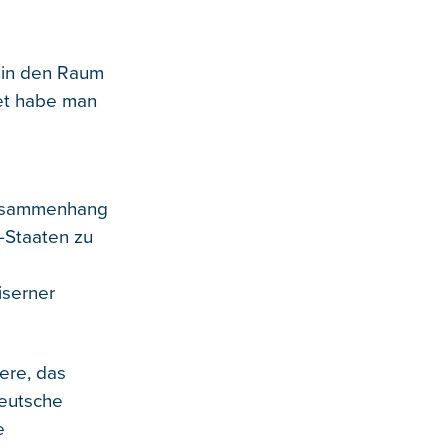
 in den Raum
det habe man
Zusammenhang
-Staaten zu
iserner
ere, das
deutsche
e