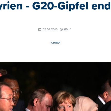
yrien - G20-Gipfel end
05.09.2016
06:15
CHINA