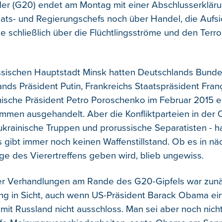
er (G20) endet am Montag mit einer Abschlusserkläru
aats- und Regierungschefs noch über Handel, die Aufsi
e schließlich über die Flüchtlingsströme und den Terr
ssischen Hauptstadt Minsk hatten Deutschlands Bunde
ands Präsident Putin, Frankreichs Staatspräsident Fran
nische Präsident Petro Poroschenko im Februar 2015 e
men ausgehandelt. Aber die Konfliktparteien in der O
ukrainische Truppen und prorussische Separatisten - ha
s gibt immer noch keinen Waffenstillstand. Ob es in nä
ge des Vierertreffens geben wird, blieb ungewiss.
ver Verhandlungen am Rande des G20-Gipfels war zunä
ng in Sicht, auch wenn US-Präsident Barack Obama ei
mit Russland nicht ausschloss. Man sei aber noch nicht