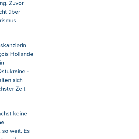
ng. Zuvor
cht über
orismus
skanzlerin
çois Hollande
in
stukraine -
lten sich
chster Zeit
chst keine
ne
 so weit. Es