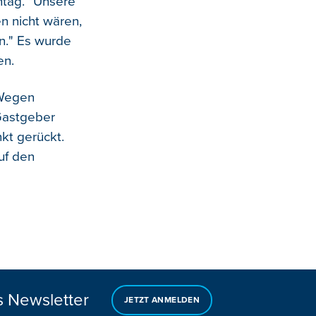
tag. "Unsere
n nicht wären,
n." Es wurde
en.
 Wegen
 Gastgeber
nkt gerückt.
uf den
s Newsletter
JETZT ANMELDEN