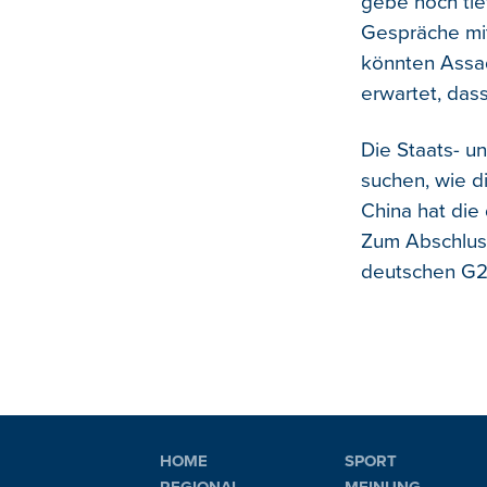
gebe noch ti
Gespräche mit
könnten Assad
erwartet, das
Die Staats- 
suchen, wie d
China hat die 
Zum Abschluss
deutschen G2
HOME
SPORT
REGIONAL
MEINUNG