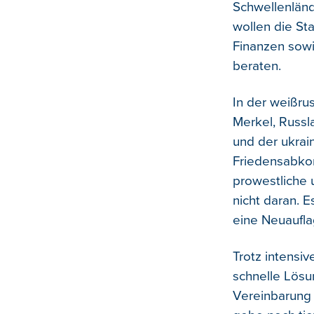
Schwellenländ
wollen die St
Finanzen sowi
beraten.
In der weißru
Merkel, Russl
und der ukrai
Friedensabkom
prowestliche 
nicht daran. E
eine Neuaufla
Trotz intensi
schnelle Lösu
Vereinbarung 