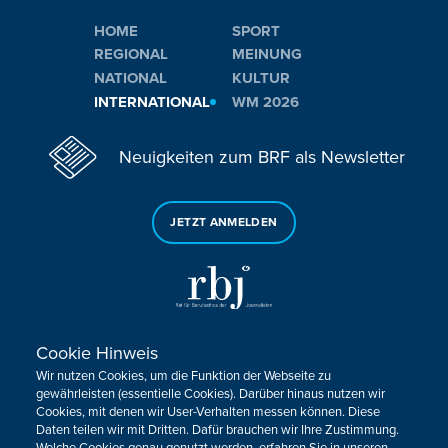
HOME
SPORT
REGIONAL
MEINUNG
NATIONAL
KULTUR
INTERNATIONAL
WM 2026
Neuigkeiten zum BRF als Newsletter
JETZT ANMELDEN
Cookie Hinweis
Sie haben noch Fragen oder Anmerkungen?
Wir nutzen Cookies, um die Funktion der Webseite zu
KONTAKTIEREN SIE UNS!
gewährleisten (essentielle Cookies). Darüber hinaus nutzen wir
Cookies, mit denen wir User-Verhalten messen können. Diese
Daten teilen wir mit Dritten. Dafür brauchen wir Ihre Zustimmung.
Impressum
Datenschutz
Kontakt
Barrierefreiheit