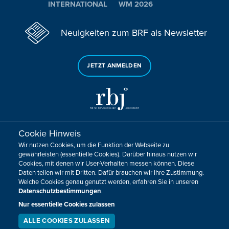
INTERNATIONAL
WM 2026
Neuigkeiten zum BRF als Newsletter
JETZT ANMELDEN
Cookie Hinweis
Sie haben noch Fragen oder Anmerkungen?
Wir nutzen Cookies, um die Funktion der Webseite zu
KONTAKTIEREN SIE UNS!
gewährleisten (essentielle Cookies). Darüber hinaus nutzen wir
Cookies, mit denen wir User-Verhalten messen können. Diese
Daten teilen wir mit Dritten. Dafür brauchen wir Ihre Zustimmung.
Impressum
Datenschutz
Kontakt
Barrierefreiheit
Welche Cookies genau genutzt werden, erfahren Sie in unseren
Cookie-Zustimmung anpassen
Datenschutzbestimmungen
.
Nur essentielle Cookies zulassen
Design, Konzept & Programmierung:
Pixelbar
&
Pavonet
ALLE COOKIES ZULASSEN
SERVICE
LIVESTREAM
PODCAST