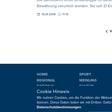
Die Betreiberin einer Kinderkrippe im wes
Bewährung verurteilt worden. Sie soll 21 
15.01.2018
11:15
V
HOME
SPORT
REGIONAL
MEINUNG
NATIONAL
KULTUR
Cookie Hinweis
INTERNATIONAL
WM 2026
Wir nutzen Cookies, um die Funktion der Websei
können. Diese Daten teilen wir mit Dritten. Da
Datenschutzbestimmungen
.
Sie haben noch Fragen oder Anmerkungen?