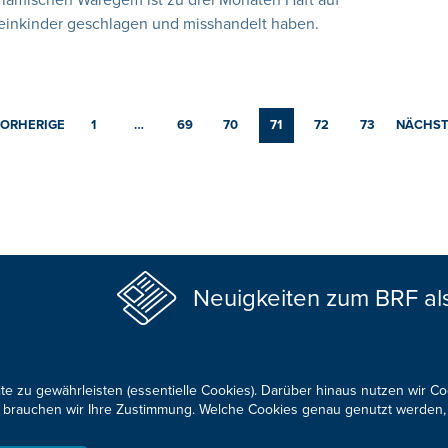
tflämischen Waregem ist zu drei Monaten Haft auf
Kleinkinder geschlagen und misshandelt haben.
ORHERIGE
1
…
69
70
71
72
73
NÄCHST
Neuigkeiten zum BRF al
te zu gewährleisten (essentielle Cookies). Darüber hinaus nutzen wir C
für brauchen wir Ihre Zustimmung. Welche Cookies genau genutzt werden,
KONTAKTIEREN SIE UNS!