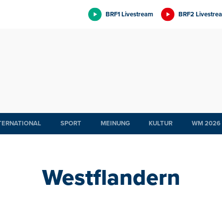
BRF1 Livestream
BRF2 Livestre
TERNATIONAL
SPORT
MEINUNG
KULTUR
WM 2026
Westflandern