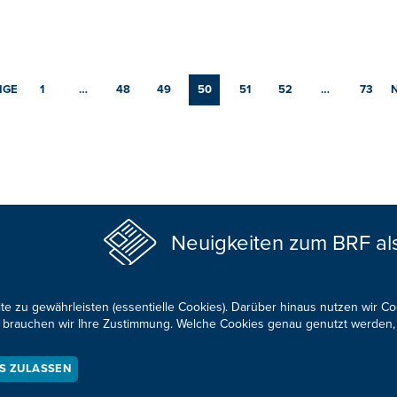
IGE
1
…
48
49
50
51
52
…
73
Neuigkeiten zum BRF al
te zu gewährleisten (essentielle Cookies). Darüber hinaus nutzen wir C
für brauchen wir Ihre Zustimmung. Welche Cookies genau genutzt werden,
KONTAKTIEREN SIE UNS!
ES ZULASSEN