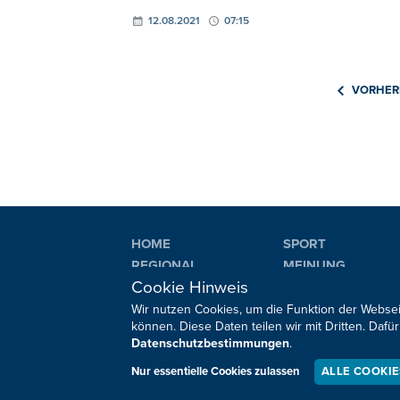
12.08.2021
07:15
VORHER
HOME
SPORT
REGIONAL
MEINUNG
Cookie Hinweis
NATIONAL
KULTUR
INTERNATIONAL
WM 2026
Wir nutzen Cookies, um die Funktion der Websei
können. Diese Daten teilen wir mit Dritten. Da
Datenschutzbestimmungen
.
Sie haben noch Fragen oder Anmerkungen?
Nur essentielle Cookies zulassen
ALLE COOKI